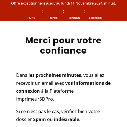
Offre exceptionnelle jusqu’au lundi 11 Novembre 2024, minuit.
:
:
:
Jour(s)
Heure(s)
Minute(s)
Seconde(s)
Merci pour votre
confiance
Dans
les prochaines minutes
, vous allez
recevoir un email avec
vos informations de
connexion
à la Plateforme
Imprimeur3DPro.
Si ce n’est pas le cas, vérifiez bien votre
dossier
Spam
ou
indésirable
.